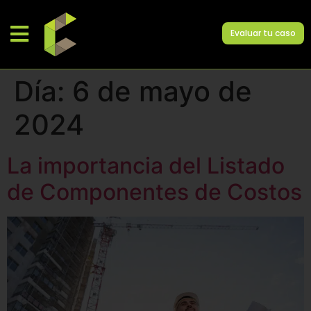
Evaluar tu caso
Día:
6 de mayo de
2024
La importancia del Listado
de Componentes de Costos