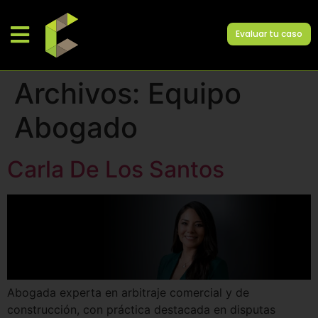
Evaluar tu caso
Archivos:
Equipo
Abogado
Carla De Los Santos
Abogada experta en arbitraje comercial y de
construcción, con práctica destacada en disputas