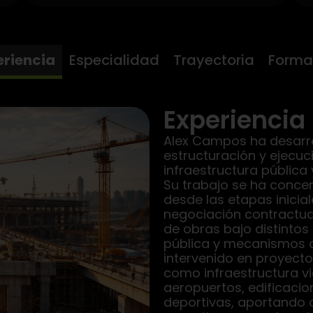
eriencia
Especialidad
Trayectoria
Forma
Experiencia
Alex Campos ha desarro
estructuración y ejecuc
infraestructura pública
Su trabajo se ha conce
desde las etapas inicial
negociación contractua
de obras bajo distinto
pública y mecanismos 
intervenido en proyect
como infraestructura via
aeropuertos, edificacion
deportivas, aportando c