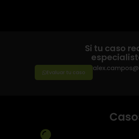
Si tu caso r
especialist
alex.campos
Evaluar tu caso
Casos