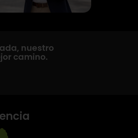
zada, nuestro
ejor camino.
iencia