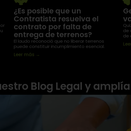
¿Es posible que un
Ge
Contratista resuelva el
va
contrato por falta de
or
Qui
su
de 
entrega de terrenos?
de 
El laudo reconoció que no liberar terrenos
Le
puede constituir incumplimiento esencial.
Leer más
→
estro Blog Legal y amplía 