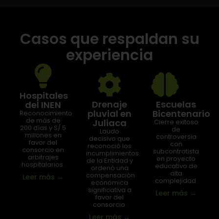
Casos que respaldan su
experiencia
Hospitales
Drenaje
Escuelas
del INEN
pluvial en
Bicentenario
Reconocimiento
de más de
Juliaca
Cierre exitoso
200 días y S/ 5
de
Laudo
millones en
controversia
decisivo que
favor del
con
reconoció los
consorcio en
subcontratista
incumplimientos
arbitrajes
en proyecto
de la Entidad y
hospitalarios.
educativo de
ordenó una
alta
compensación
Leer más
→
complejidad.
económica
significativa a
Leer más
→
favor del
consorcio.
Leer más
→