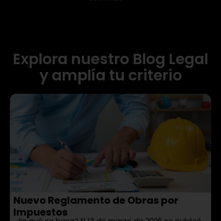
Explora nuestro Blog Legal
y amplía tu criterio
Nuevo Reglamento de Obras por
¿
E
Impuestos
p
¿En qué se basa? El 13 de marzo de 2026 se publicó