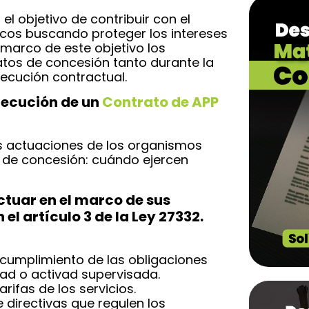
l objetivo de contribuir con el
licos buscando proteger los intereses
l marco de este objetivo los
atos de concesión tanto durante la
ecución contractual.
ejecución de un
Contrato de APP
as actuaciones de los organismos
o de concesión: cuándo ejercen
ctuar en el marco de sus
l artículo 3 de la Ley 27332.
l cumplimiento de las obligaciones
dad o activad supervisada.
rifas de los servicios.
 directivas que regulen los