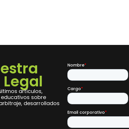
estra
 Legal
ltimos artículos,
s educativos sobre
rbitraje, desarrollados