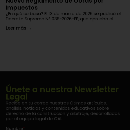
Nuevo Reglamento de Obras por
¿
Impuestos
En
un
¿En qué se basa? El 13 de marzo de 2026 se publicó el
di
Decreto Supremo N° 038-2026-EF, que aprueba el...
Le
Leer más
→
Únete a nuestra Newsletter
Legal
Recibe en tu correo nuestros últimos artículos,
análisis, noticias y contenidos educativos sobre
derecho de la construcción y arbitraje, desarrollados
por el equipo legal de CAI.