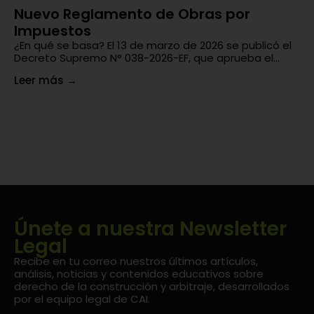
Nuevo Reglamento de Obras por
¿
Impuestos
En
un
¿En qué se basa? El 13 de marzo de 2026 se publicó el
di
Decreto Supremo N° 038-2026-EF, que aprueba el...
Le
Leer más
→
Únete a nuestra Newsletter
Legal
Recibe en tu correo nuestros últimos artículos,
análisis, noticias y contenidos educativos sobre
derecho de la construcción y arbitraje, desarrollados
por el equipo legal de CAI.