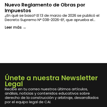
Nuevo Reglamento de Obras por
¿
Impuestos
En
un
¿En qué se basa? El 13 de marzo de 2026 se publicó el
di
Decreto Supremo N° 038-2026-EF, que aprueba el...
Le
Leer más
→
Únete a nuestra Newsletter
Legal
Recibe en tu correo nuestros últimos artículos,
análisis, noticias y contenidos educativos sobre
derecho de la construcción y arbitraje, desarrollados
por el equipo legal de CAI.