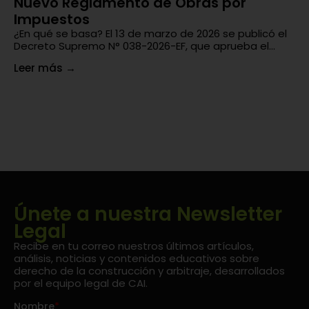
Nuevo Reglamento de Obras por
¿
Impuestos
En
un
¿En qué se basa? El 13 de marzo de 2026 se publicó el
di
Decreto Supremo N° 038-2026-EF, que aprueba el...
Le
Leer más
→
Únete a nuestra Newsletter
Legal
Recibe en tu correo nuestros últimos artículos,
análisis, noticias y contenidos educativos sobre
derecho de la construcción y arbitraje, desarrollados
por el equipo legal de CAI.