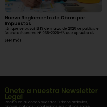
Nuevo Reglamento de Obras por
¿
Impuestos
En
un
¿En qué se basa? El 13 de marzo de 2026 se publicó el
di
Decreto Supremo N° 038-2026-EF, que aprueba el...
Le
Leer más
→
Únete a nuestra Newsletter
Legal
Recibe en tu correo nuestros últimos artículos,
análisis, noticias y contenidos educativos sobre