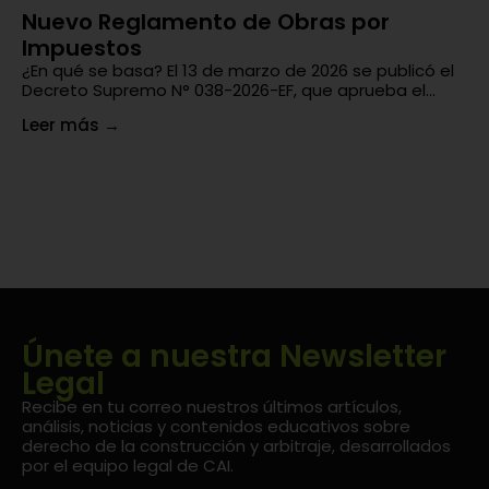
Nuevo Reglamento de Obras por
¿
Impuestos
En
un
¿En qué se basa? El 13 de marzo de 2026 se publicó el
di
Decreto Supremo N° 038-2026-EF, que aprueba el...
Le
Leer más
→
Únete a nuestra Newsletter
Legal
Recibe en tu correo nuestros últimos artículos,
análisis, noticias y contenidos educativos sobre
derecho de la construcción y arbitraje, desarrollados
por el equipo legal de CAI.