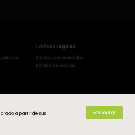
|
Avisos Legales
gados.pe
Políticas de privacidad
Política de cookies
Aceptar
rado a partir de sus
¿Necesitas una asesoría?
Escríbenos