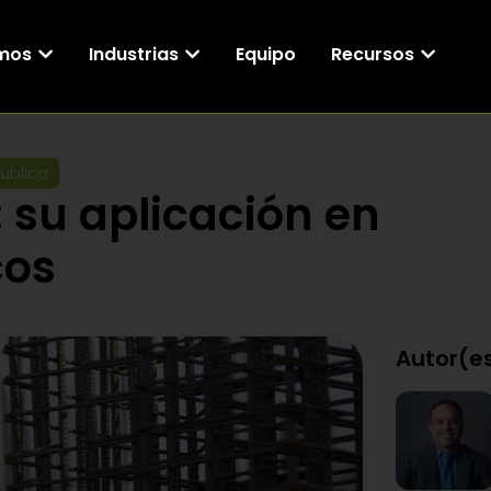
mos
Industrias
Equipo
Recursos
ública
: su aplicación en
cos
Autor(es