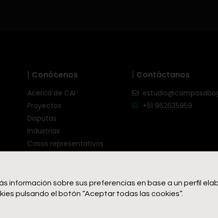
|
Conócenos
|
Contáctanos
Acerca de CAI
estudio@camposabo
Proyectos
+51 962635959
Disputas
Industrias
Casos representativos
Equipo
formación sobre sus preferencias en base a un perfil elabo
ies pulsando el botón “Aceptar todas las cookies”.