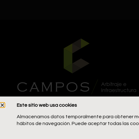
C. German Schreiber Gulsmanco 210, San Isidro 15047
Este sitio web usa cookies
Síguenos:
Almacenamos datos temporalmente para obtener más in
hábitos de navegación. Puede aceptar todas las cook