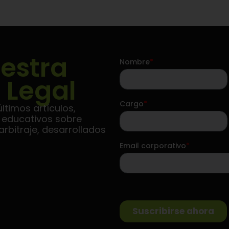
estra
 Legal
ltimos artículos,
s educativos sobre
rbitraje, desarrollados