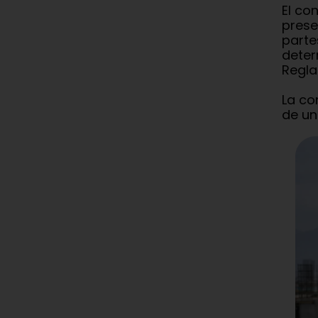
El co
prese
parte
deter
Regla
La co
de un