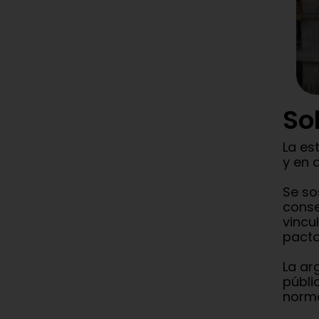
So
La es
y en 
Se so
conse
vincu
pacto
La ar
públi
norma