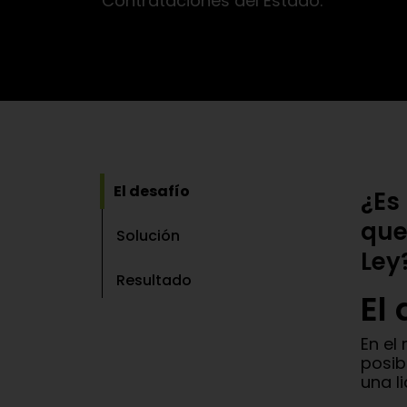
Contrataciones del Estado.
El desafío
¿Es
que
Solución
Ley
Resultado
El
En el
posib
una l