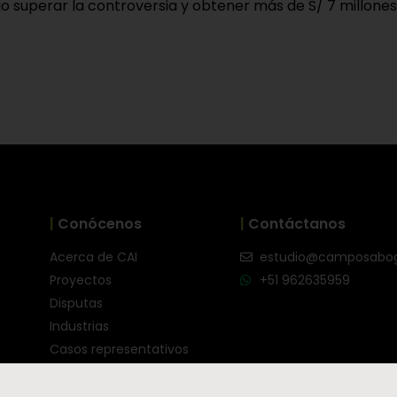
io superar la controversia y obtener más de S/ 7 millones 
|
Conócenos
|
Contáctanos
Acerca de CAI
estudio@camposabo
Proyectos
+51 962635959
Disputas
Industrias
Casos representativos
Equipo