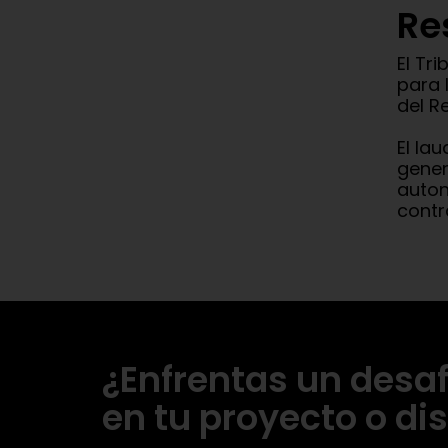
Re
El Tr
para 
del R
El la
gener
auton
contr
¿Enfrentas un desaf
en tu proyecto o di