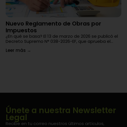
Nuevo Reglamento de Obras por
¿
Impuestos
En
un
¿En qué se basa? El 13 de marzo de 2026 se publicó el
di
Decreto Supremo N° 038-2026-EF, que aprueba el...
Le
Leer más
→
Únete a nuestra Newsletter
Legal
Recibe en tu correo nuestros últimos artículos,