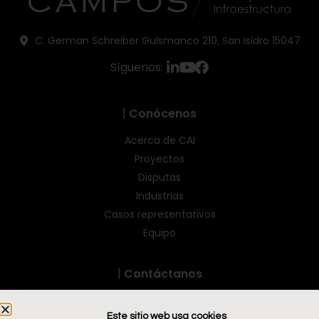
C. German Schreiber Gulsmanco 210, San Isidro 15047
Síguenos:
|
Conócenos
Acerca de CAI
Proyectos
Disputas
Industrias
Casos representativos
Equipo
|
Contáctanos
estudio@camposabogados.pe
Este sitio web usa cookies