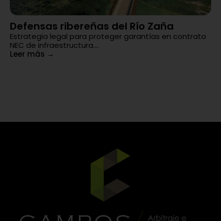
Defensas ribereñas del Río Zaña
R
Estrategia legal para proteger garantías en contrato
d
NEC de infraestructura....
An
Leer más
→
de
ob
Le