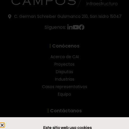
C. German Schreiber Gulsmanco 210, San Isidro 15047
Síguenos:
|
Conócenos
Acerca de CAI
Proyectos
Disputas
Industrias
Casos representativos
Equipo
|
Contáctanos
estudio@camposabogados.pe
Este sitio web usa cookies