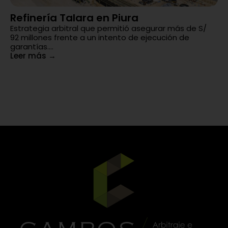
Refinería Talara en Piura
H
Estrategia arbitral que permitió asegurar más de S/
Re
92 millones frente a un intento de ejecución de
en
garantías....
Le
Leer más
→