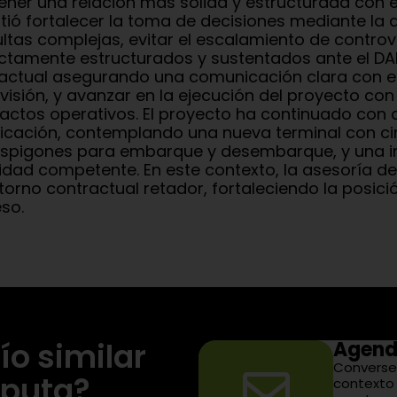
ner una relación más sólida y estructurada con e
tió fortalecer la toma de decisiones mediante la 
ltas complejas, evitar el escalamiento de contro
ctamente estructurados y sustentados ante el DA
actual asegurando una comunicación clara con e
visión, y avanzar en la ejecución del proyecto co
actos operativos. El proyecto ha continuado con 
icación, contemplando una nueva terminal con cin
espigones para embarque y desembarque, y una 
idad competente. En este contexto, la asesoría de
torno contractual retador, fortaleciendo la posic
so.
ío similar
Agend
Converse
sputa?
contexto 