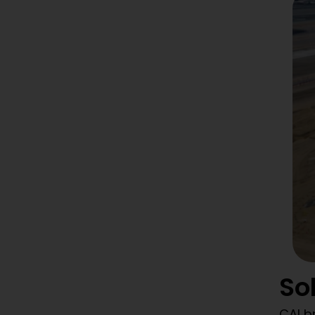
So
CAI b