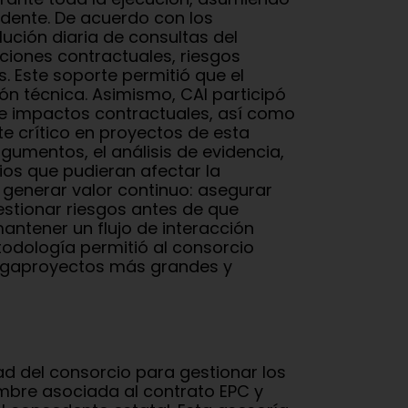
cedente. De acuerdo con los
ución diaria de consultas del
aciones contractuales, riesgos
. Este soporte permitió que el
ón técnica. Asimismo, CAI participó
 e impactos contractuales, así como
e crítico en proyectos de esta
rgumentos, el análisis de evidencia,
ios que pudieran afectar la
 generar valor continuo: asegurar
estionar riesgos antes de que
antener un flujo de interacción
odología permitió al consorcio
megaproyectos más grandes y
ad del consorcio para gestionar los
umbre asociada al contrato EPC y