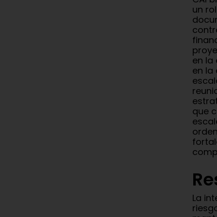
un ro
docum
contr
finan
proye
en la
en la
escal
reuni
estra
que c
escal
orden
forta
compl
Re
La in
riesg