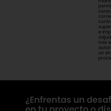
mante
permi
consu
corre
contr
super
e imp
adjud
tres 
autor
un en
proce
¿Enfrentas un desaf
en tu proyecto o di