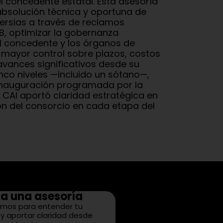
l concedente estatal. Esta asesoría
absolución técnica y oportuna de
versias a través de reclamos
B, optimizar la gobernanza
l concedente y los órganos de
n mayor control sobre plazos, costos
avances significativos desde su
co niveles —incluido un sótano—,
inauguración programada por la
 CAI aportó claridad estratégica en
ión del consorcio en cada etapa del
a una asesoría
mos para entender tu
y aportar claridad desde