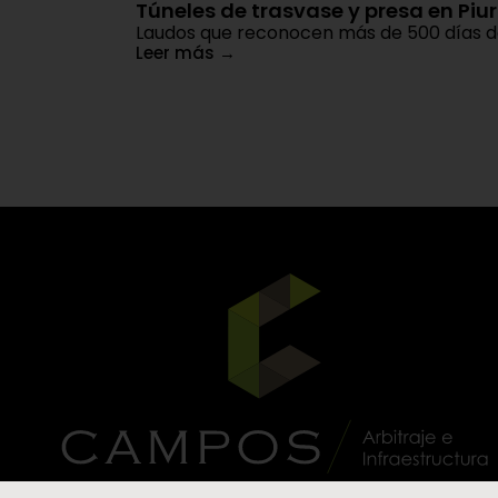
Túneles de trasvase y presa en Piu
Laudos que reconocen más de 500 días de a
Leer más
→