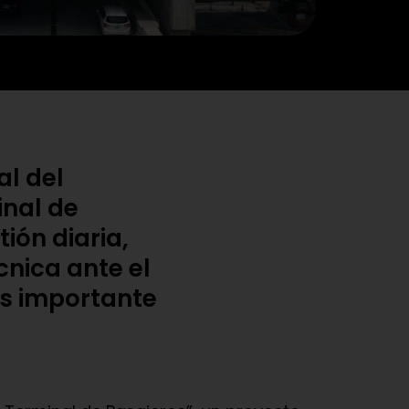
al del
inal de
ión diaria,
cnica ante el
ás importante