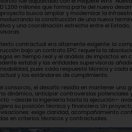
nsorcio fue adjudicado con el Paquete WP3 “Nueva
D 1,200 millones que forma parte del nuevo desarro
royecto busca ampliar y modernizar la infraestru
 involucrando la construcción de una nueva termi
tiva y una coordinación estrecha entre el Estado,
visoras.
ntexto contractual era altamente exigente: la comp
rucción bajo un contrato EPC requería la absoluci
esgos en tiempo real y el análisis de impactos en c
dente estatal y las entidades supervisoras añadí
nsabilidad, pues cada respuesta técnica y cada 
actual y los estándares de cumplimiento.
el consorcio, el desafío residía en mantener una g
no dinámico, anticipar controversias potenciales
cto —desde la ingeniería hasta la ejecución— ava
giera su posición técnica y financiera. Un proyec
visaciones: exige claridad, acompañamiento cont
as en criterios técnicos y contractuales.