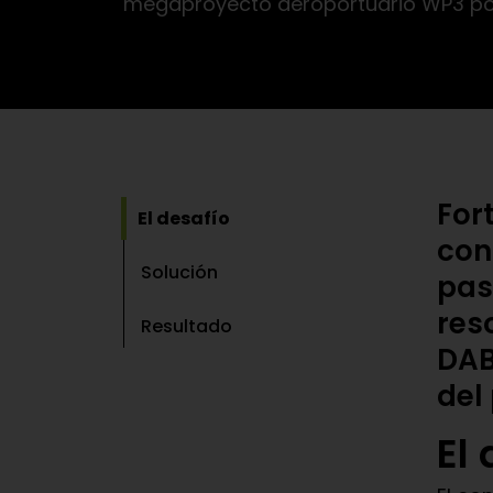
megaproyecto aeroportuario WP3 por 
For
El desafío
con
Solución
pas
res
Resultado
DAB
del 
El