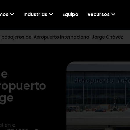
mos
Industrias
Equipo
Recursos
 pasajeros del Aeropuerto Internacional Jorge Chávez
de
ropuerto
rge
 en el