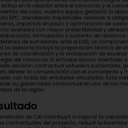
l activo en la relación entre el consorcio y el con
entos del caso, nuestro equipo gestionó la absol
ato EPC, atendiendo inquietudes relativas a oblig
cieros, impactos en plazo y optimización de costos
cto avanzara con mayor predictibilidad y alineaci
 elaboración, formulación y sustento de reclamos
 defensa de sumisiones ante el DAB, un component
a. La asesoría incluyó la preparación técnica de a
ones de coordinación y la anticipación de escenar
tegia del consorcio. El enfoque estuvo orientado a
ada decisión contractual estuviera sustentada, g
en, alinear la comunicación con el concedente y m
ado con todas las entidades vinculadas. Esta met
lecer su gobernanza contractual en uno de los 
ejos de la región.
sultado
tervención de CAI contribuyó a mejorar la capacid
os contractuales del proyecto, reducir la incertid