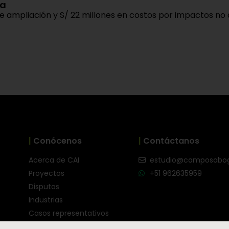
ra
mpliación y S/ 22 millones en costos por impactos no atr
|
Conócenos
|
Contáctanos
Acerca de CAI
estudio@camposabo
Proyectos
+51 962635959
Disputas
Industrias
Casos representativos
Equipo