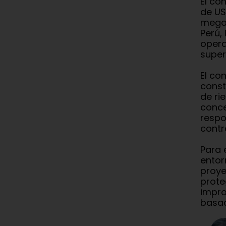
El co
de US
megap
Perú,
opera
super
El co
const
de ri
conce
respo
contr
Para 
entor
proye
prote
impro
basad