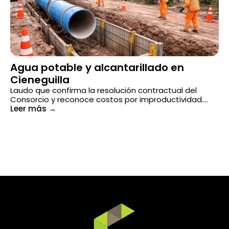
Agua potable y alcantarillado en
C
Cieneguilla
Do
fa
Laudo que confirma la resolución contractual del
S/
Consorcio y reconoce costos por improductividad....
Le
Leer más
→