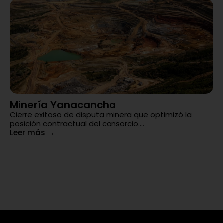
Minería Yanacancha
C
Cierre exitoso de disputa minera que optimizó la
y
posición contractual del consorcio....
Tr
Leer más
→
de
di
Le