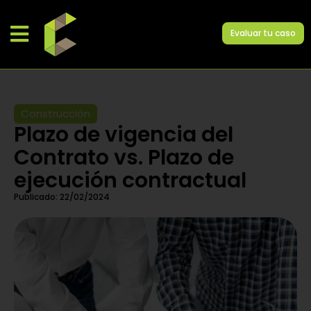
Evaluar tu caso
Construcción
Plazo de vigencia del
Contrato vs. Plazo de
ejecución contractual
Publicado:
22/02/2024