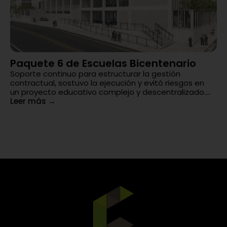
Paquete 6 de Escuelas Bicentenario
G
Soporte continuo para estructurar la gestión
T
contractual, sostuvo la ejecución y evitó riesgos en
Am
un proyecto educativo complejo y descentralizado....
ar
Leer más
→
ind
Le