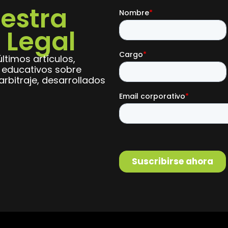
estra
 Legal
ltimos artículos,
s educativos sobre
rbitraje, desarrollados