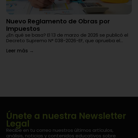
Nuevo Reglamento de Obras por
¿
Impuestos
En
un
¿En qué se basa? El 13 de marzo de 2026 se publicó el
di
Decreto Supremo N° 038-2026-EF, que aprueba el...
Le
Leer más
→
Únete a nuestra Newsletter
Legal
Recibe en tu correo nuestros últimos artículos,
análisis, noticias y contenidos educativos sobre